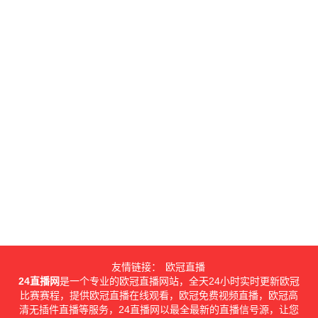
友情链接：
欧冠直播
24直播网
是一个专业的欧冠直播网站，全天24小时实时更新欧冠
比赛赛程，提供欧冠直播在线观看，欧冠免费视频直播，欧冠高
清无插件直播等服务，24直播网以最全最新的直播信号源，让您