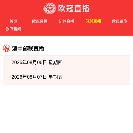
首页
欧冠直播
足球直播
篮球直播
欧冠录像
欧冠新闻
澳中部联直播
2026年08月06日 星期四
2026年08月07日 星期五