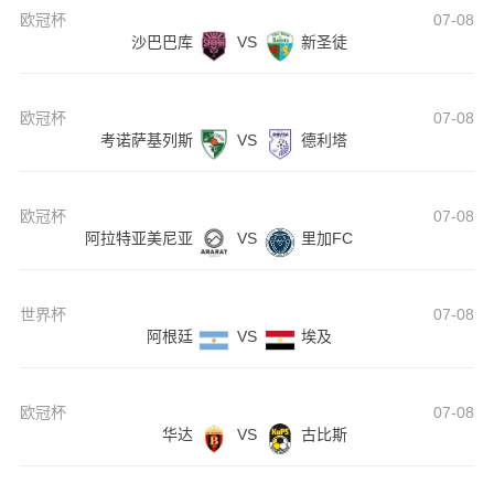
欧冠杯
07-08
沙巴巴库
VS
新圣徒
欧冠杯
07-08
考诺萨基列斯
VS
德利塔
欧冠杯
07-08
阿拉特亚美尼亚
VS
里加FC
世界杯
07-08
阿根廷
VS
埃及
欧冠杯
07-08
华达
VS
古比斯