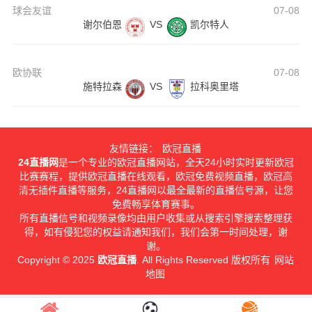
球会友谊
07-08
谢尔伯恩
VS
凯尔特人
欧协联
07-08
施特拉森
VS
拉科奥里塔
友情链接：
欧冠直播
24直播网
是一个专业的欧冠直播网站，全天24小时实时更新欧冠
比赛赛程，提供欧冠直播在线观看，欧冠免费视频直播，欧冠高
清无插件直播等服务，24直播网以最全最新的直播信号源，让您
免费畅享体育赛事。
所有直播信号和视频录像均由用户收集或从搜索引擎搜索整理获
得，如有侵犯您的权益请通知我们，我们会第一时间处理，谢
谢。
Copyright © 2025
欧冠直播
. All Rights Reserved 版权所有
网站
地图