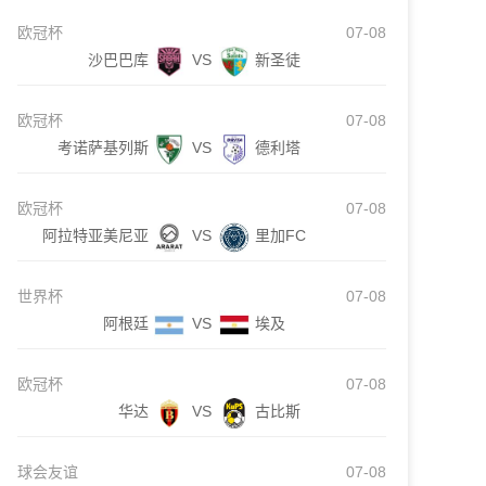
欧冠杯
07-08
沙巴巴库
VS
新圣徒
欧冠杯
07-08
考诺萨基列斯
VS
德利塔
欧冠杯
07-08
阿拉特亚美尼亚
VS
里加FC
世界杯
07-08
阿根廷
VS
埃及
欧冠杯
07-08
华达
VS
古比斯
球会友谊
07-08