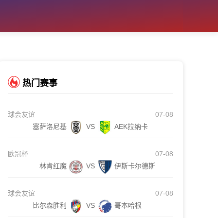
热门赛事
球会友谊
07-08
塞萨洛尼基
VS
AEK拉纳卡
欧冠杯
07-08
林肯红魔
VS
伊斯卡尔德斯
球会友谊
07-08
比尔森胜利
VS
哥本哈根