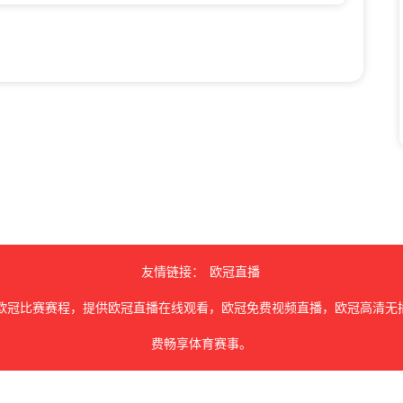
友情链接：
欧冠直播
欧冠比赛赛程，提供欧冠直播在线观看，欧冠免费视频直播，欧冠高清无
费畅享体育赛事。
由用户收集或从搜索引擎搜索整理获得，如有侵犯您的权益请通知我们，