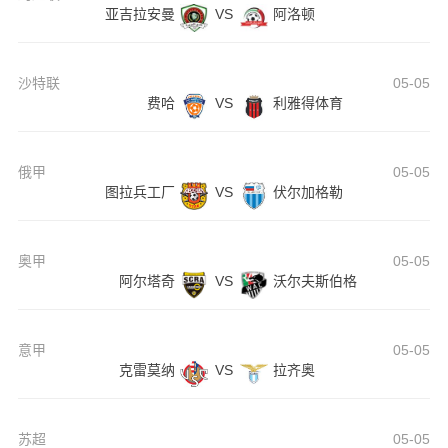
亚吉拉安曼
VS
阿洛顿
沙特联
05-05
费哈
VS
利雅得体育
俄甲
05-05
图拉兵工厂
VS
伏尔加格勒
奥甲
05-05
阿尔塔奇
VS
沃尔夫斯伯格
意甲
05-05
克雷莫纳
VS
拉齐奥
苏超
05-05