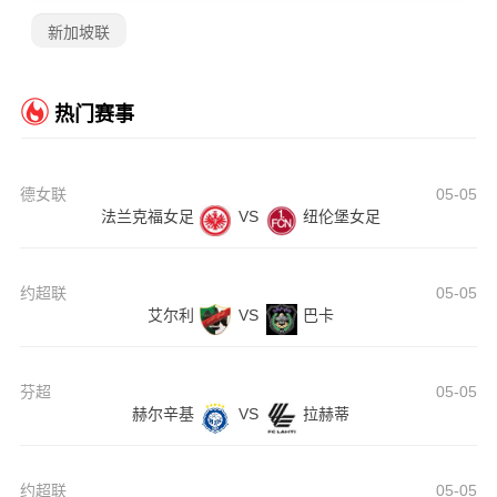
新加坡联
热门赛事
德女联
05-05
法兰克福女足
VS
纽伦堡女足
约超联
05-05
艾尔利
VS
巴卡
芬超
05-05
赫尔辛基
VS
拉赫蒂
约超联
05-05