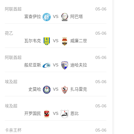
阿联酋超
05-06
富查伊拉
VS
阿巴塔
荷乙
05-06
瓦尔韦克
VS
威廉二世
阿联酋超
05-06
般尼亚斯
VS
迪哈夫拉
埃及超
05-06
史莫哈
VS
扎马雷克
埃及超
05-06
开罗国民
VS
恩比
卡亲王杯
05-06