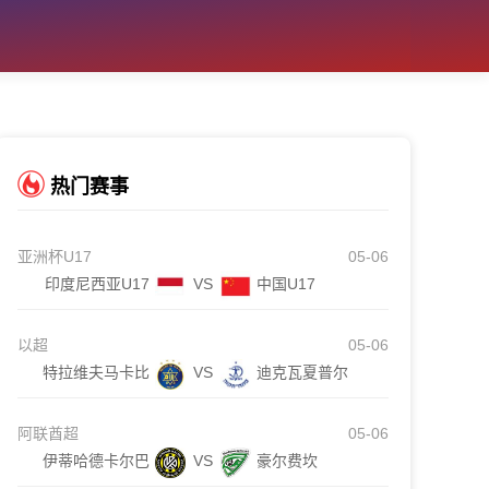
热门赛事
亚洲杯U17
05-06
印度尼西亚U17
VS
中国U17
以超
05-06
特拉维夫马卡比
VS
迪克瓦夏普尔
阿联酋超
05-06
伊蒂哈德卡尔巴
VS
豪尔费坎