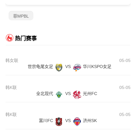
菲MPBL
热门赛事
韩女联
05-05
世宗龟尾女足
VS
华川KSPO女足
韩K联
05-05
全北现代
VS
光州FC
韩K联
05-05
富川FC
VS
济州SK