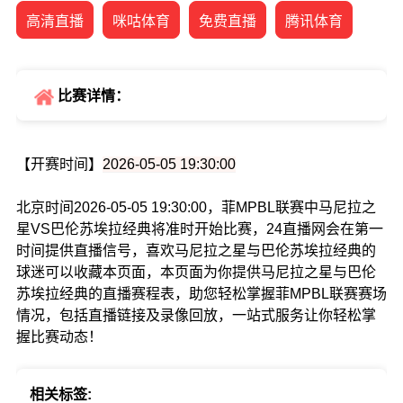
高清直播
咪咕体育
免费直播
腾讯体育
比赛详情：
【开赛时间】
2026-05-05 19:30:00
北京时间2026-05-05 19:30:00，菲MPBL联赛中马尼拉之
星VS巴伦苏埃拉经典将准时开始比赛，24直播网会在第一
时间提供直播信号，喜欢马尼拉之星与巴伦苏埃拉经典的
球迷可以收藏本页面，本页面为你提供马尼拉之星与巴伦
苏埃拉经典的直播赛程表，助您轻松掌握菲MPBL联赛赛场
情况，包括直播链接及录像回放，一站式服务让你轻松掌
握比赛动态！
相关标签: