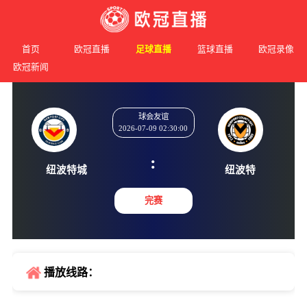
首页
欧冠直播
足球直播
篮球直播
欧冠录像
欧冠新闻
球会友谊
2026-07-09 02:30:00
:
纽波特城
纽波
完赛
播放线路：