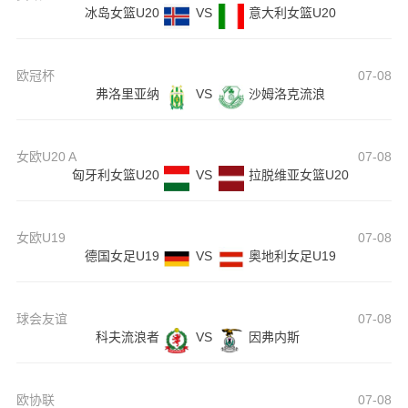
冰岛女篮U20
VS
意大利女篮U20
欧冠杯
07-08
弗洛里亚纳
VS
沙姆洛克流浪
女欧U20 A
07-08
匈牙利女篮U20
VS
拉脱维亚女篮U20
女欧U19
07-08
德国女足U19
VS
奥地利女足U19
球会友谊
07-08
科夫流浪者
VS
因弗内斯
欧协联
07-08