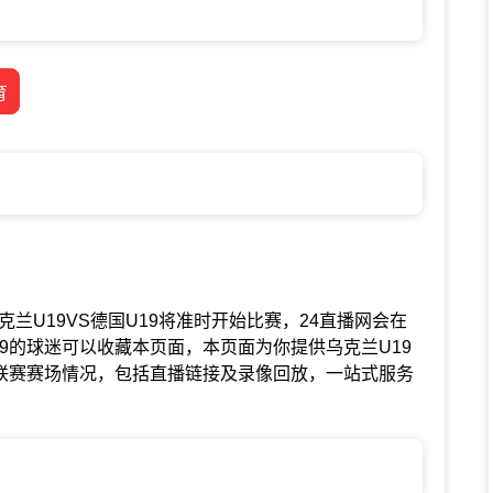
育
联赛中乌克兰U19VS德国U19将准时开始比赛，24直播网会在
19的球迷可以收藏本页面，本页面为你提供乌克兰U19
9联赛赛场情况，包括直播链接及录像回放，一站式服务