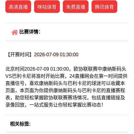
高清直播
咪咕体育
免费直播
腾讯体育
比赛详情：
【开赛时间】
2026-07-09 01:30:00
北京时间2026-07-09 01:30:00，欧协联联赛中康纳斯码头
VS巴利卡尼将准时开始比赛，24直播网会在第一时间提供
直播信号，喜欢康纳斯码头与巴利卡尼的球迷可以收藏本
页面，本页面为你提供康纳斯码头与巴利卡尼的直播赛程
表，助您轻松掌握欧协联联赛赛场情况，包括直播链接及
录像回放，一站式服务让你轻松掌握比赛动态！
相关标签: