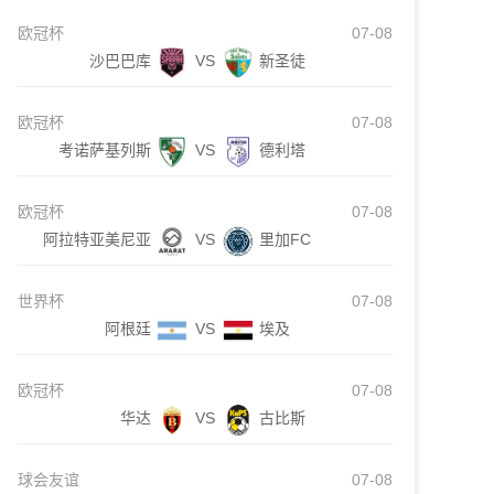
欧冠杯
07-08
沙巴巴库
VS
新圣徒
欧冠杯
07-08
考诺萨基列斯
VS
德利塔
欧冠杯
07-08
阿拉特亚美尼亚
VS
里加FC
世界杯
07-08
阿根廷
VS
埃及
欧冠杯
07-08
华达
VS
古比斯
球会友谊
07-08