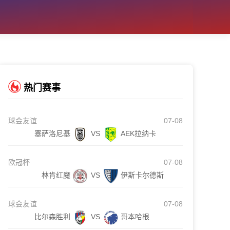
热门赛事
球会友谊
07-08
塞萨洛尼基
VS
AEK拉纳卡
欧冠杯
07-08
林肯红魔
VS
伊斯卡尔德斯
球会友谊
07-08
比尔森胜利
VS
哥本哈根