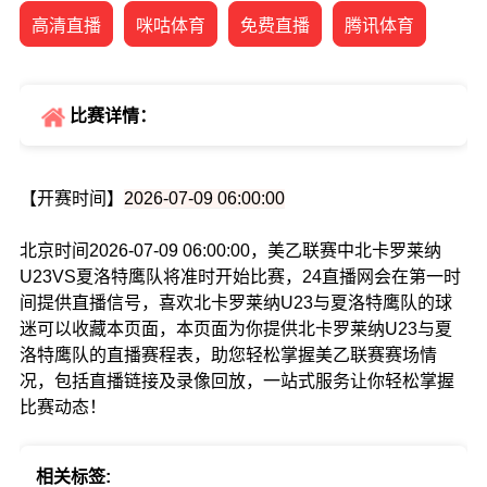
高清直播
咪咕体育
免费直播
腾讯体育
比赛详情：
【开赛时间】
2026-07-09 06:00:00
北京时间2026-07-09 06:00:00，美乙联赛中北卡罗莱纳
U23VS夏洛特鹰队将准时开始比赛，24直播网会在第一时
间提供直播信号，喜欢北卡罗莱纳U23与夏洛特鹰队的球
迷可以收藏本页面，本页面为你提供北卡罗莱纳U23与夏
洛特鹰队的直播赛程表，助您轻松掌握美乙联赛赛场情
况，包括直播链接及录像回放，一站式服务让你轻松掌握
比赛动态！
相关标签: