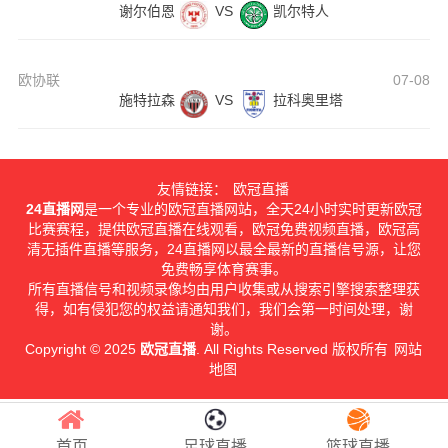
谢尔伯恩
VS
凯尔特人
欧协联
07-08
施特拉森
VS
拉科奥里塔
友情链接：
欧冠直播
24直播网
是一个专业的欧冠直播网站，全天24小时实时更新欧冠
比赛赛程，提供欧冠直播在线观看，欧冠免费视频直播，欧冠高
清无插件直播等服务，24直播网以最全最新的直播信号源，让您
免费畅享体育赛事。
所有直播信号和视频录像均由用户收集或从搜索引擎搜索整理获
得，如有侵犯您的权益请通知我们，我们会第一时间处理，谢
谢。
Copyright © 2025
欧冠直播
. All Rights Reserved 版权所有
网站
地图
首页
足球直播
篮球直播