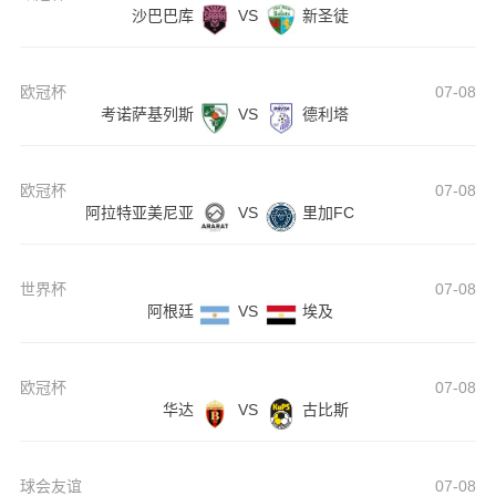
沙巴巴库
VS
新圣徒
欧冠杯
07-08
考诺萨基列斯
VS
德利塔
欧冠杯
07-08
阿拉特亚美尼亚
VS
里加FC
世界杯
07-08
阿根廷
VS
埃及
欧冠杯
07-08
华达
VS
古比斯
球会友谊
07-08