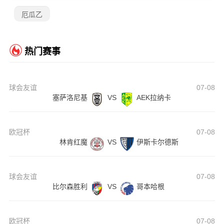
厄瓜乙
热门赛事
球会友谊
07-08
塞萨洛尼基
VS
AEK拉纳卡
欧冠杯
07-08
林肯红魔
VS
伊斯卡尔德斯
球会友谊
07-08
比尔森胜利
VS
哥本哈根
欧冠杯
07-08